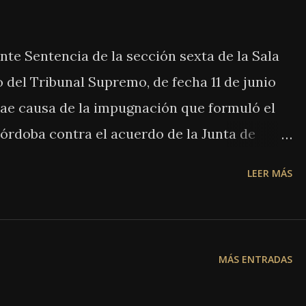
nte Sentencia de la sección sexta de la Sala
 del Tribunal Supremo, de fecha 11 de junio
rae causa de la impugnación que formuló el
órdoba contra el acuerdo de la Junta de
a sobre la Mujer de Córdoba en la que se
LEER MÁS
de detenidos a las dependencias judiciales,
s. El Recurso de Alzada previo fue
la Comisión Permanente del Consejo General
MÁS ENTRADAS
la decisión de la Junta. Aparte de otras
 las partes y que el Alto Tribunal resuelve