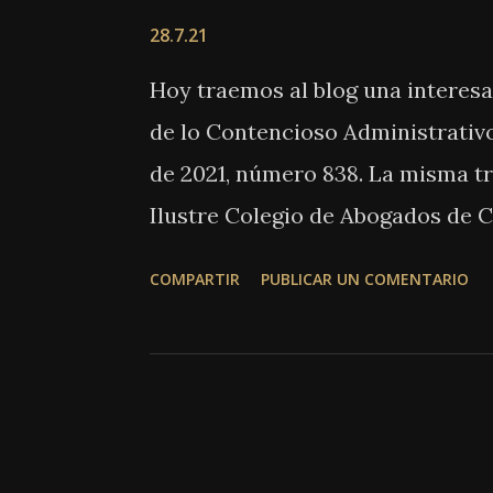
d
28.7.21
a
Hoy traemos al blog una interesa
s
de lo Contencioso Administrativo
de 2021, número 838. La misma t
Ilustre Colegio de Abogados de C
Jueces de Instrucción y Violenci
COMPARTIR
PUBLICAR UN COMENTARIO
venía a organizar la conducción 
estableciendo determinados turno
desestimado por Resolución de 
del Poder Judicial, que confirmó 
cuestiones que se formularon por