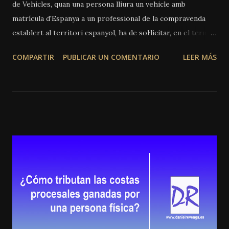
de Vehicles, quan una persona lliura un vehicle amb
matrícula d'Espanya a un professional de la compravenda
establert al territori espanyol, ha de sol·licitar, en el termini
de 10 dies des del lliurament, la baixa temporal en el
COMPARTIR
PUBLICAR UN COMENTARIO
LEER MÁS
Registre de Vehicles, sol·licitud que es farà a la Prefectura
de Trànsit de la província del seu domicili o bé a la de
matriculació del vehicle, aportant els documents
reglamentàriament exigits, entre d'altres, el permís o
llicència de circulació, que quedarà arxivat a la Prefectura. Si
el transmetent incomplix esta obligació, sense perjudici de
la sanció que li puga correspondre, seguirà sent considerat
titular del vehicle transmès als efectes de la legislació
sobre trànsit, circulació de vehicles a motor i seguretat
vial. El vehicle donat de baixa temporal per transmissió
només podrà circular emparat per un permís i plaques
temporals d'empresa , llevat que s'haja acordat el ...