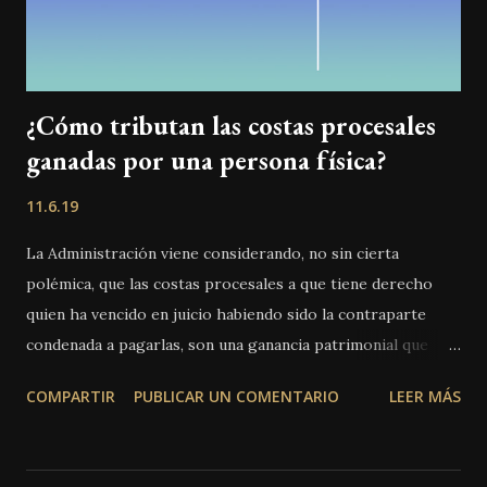
¿Cómo tributan las costas procesales
ganadas por una persona física?
11.6.19
La Administración viene considerando, no sin cierta
polémica, que las costas procesales a que tiene derecho
quien ha vencido en juicio habiendo sido la contraparte
condenada a pagarlas, son una ganancia patrimonial que
debe tributar en el IRPF. Ya en una consulta vinculante del
COMPARTIR
PUBLICAR UN COMENTARIO
LEER MÁS
año 2016 (número V0767-16 de 25 de febrero) la Dirección
General de Tributos decía que al tratarse de una
indemnización a la parte vencedora, el pago (por parte de