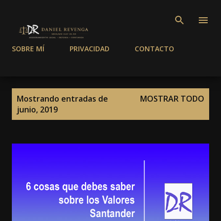
Ir al contenido principal
SOBRE MÍ
PRIVACIDAD
CONTACTO
E
Mostrando entradas de
MOSTRAR TODO
n
junio, 2019
t
r
a
d
a
s